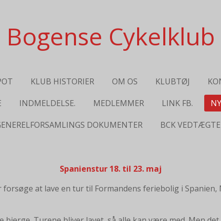
Bogense Cykelklub
POT
KLUB HISTORIER
OM OS
KLUBTØJ
KO
E
INDMELDELSE.
MEDLEMMER
LINK FB.
NY
GENERELFORSAMLINGS DOKUMENTER
BCK VEDTÆGTE
Spanienstur 18. til 23. maj
 år forsøge at lave en tur til Formandens feriebolig i Spanie
 bjerge. Turene bliver lavet, så alle kan være med. Men det