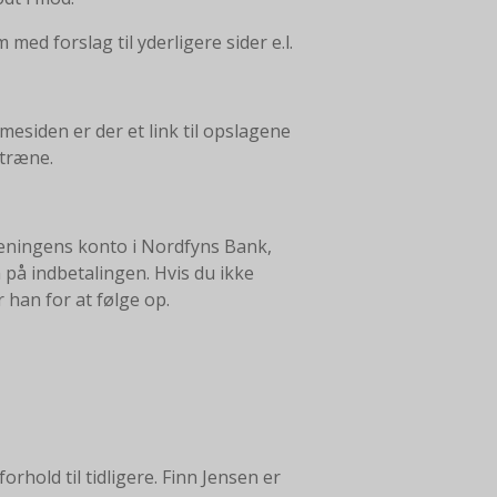
ed forslag til yderligere sider e.l.
siden er der et link til opslagene
træne.
foreningens konto i Nordfyns Bank,
n på indbetalingen. Hvis du ikke
r han for at følge op.
hold til tidligere. Finn Jensen er