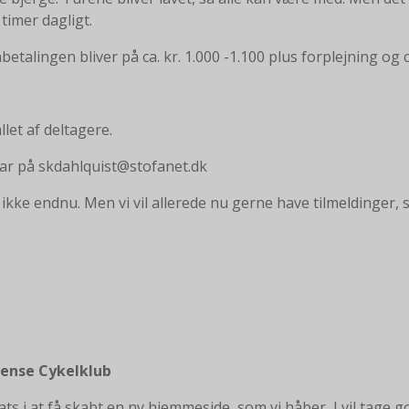
 timer dagligt.
betalingen bliver på ca. kr. 1.000 -1.100 plus forplejning og c
let af deltagere.
var på skdahlquist@stofanet.dk
kke endnu. Men vi vil allerede nu gerne have tilmeldinger, så 
gense Cykelklub
ts i at få skabt en ny hjemmeside, som vi håber, I vil tage g