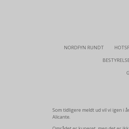
Spring
til
hovedindhold
NORDFYN RUNDT
HOTS
BESTYRELS
Som tidligere meldt ud vil vi igen i
Alicante.
Området er kuperet, men det er ikke