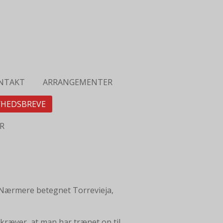
NTAKT
ARRANGEMENTER
HEDSBREVE
R
n, Nærmere betegnet Torrevieja,
 kræver, at man har trænet op til