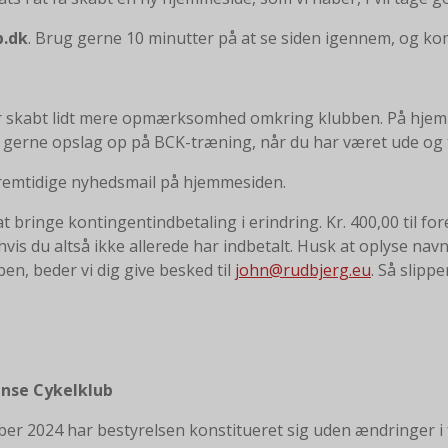
b.dk
. Brug gerne 10 minutter på at se siden igennem, og kom m
r skabt lidt mere opmærksomhed omkring klubben. På hjemme
gerne opslag op på BCK-træning, når du har været ude og 
fremtidige nyhedsmail på hjemmesiden.
il at bringe kontingentindbetaling i erindring. Kr. 400,00 til 
hvis du altså ikke allerede har indbetalt. Husk at oplyse nav
n, beder vi dig give besked til
john@rudbjerg.eu
. Så slippe
ense Cykelklub
r 2024 har bestyrelsen konstitueret sig uden ændringer i for