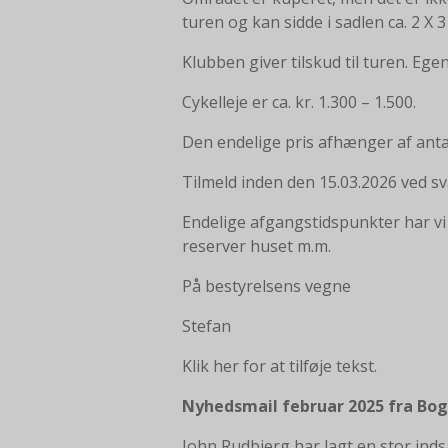
turen og kan sidde i sadlen ca. 2 X 3
Klubben giver tilskud til turen. Egen
Cykelleje er ca. kr. 1.300 – 1.500.
Den endelige pris afhænger af antal
Tilmeld inden den 15.03.2026 ved s
Endelige afgangstidspunkter har vi i
reserver huset m.m.
På bestyrelsens vegne
Stefan
Klik her for at tilføje tekst.
Nyhedsmail februar 2025 fra Bo
John Rudbjerg har lagt en stor indsa